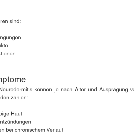
ren sind:
dingungen
ukte
ktionen
mptome
urodermitis können je nach Alter und Ausprägung var
den zählen:
pige Haut
Entzündungen
n bei chronischem Verlauf