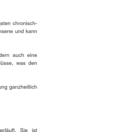
gsten chronisch-
hsene und kann 
dern auch eine 
lüsse, was den 
ng ganzheitlich 
läuft. Sie ist 