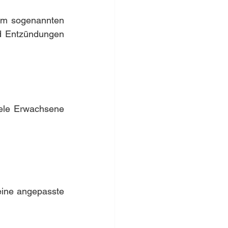
nem sogenannten 
nd Entzündungen 
iele Erwachsene 
ine angepasste 