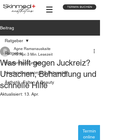
TERMIN BUCHEN
Beitrag
Ratgeber
Agne Ramanauskaite
Ratgeber
10. Apr.
3 Min. Lesezeit
Was hilft gegen Juckreiz?
Hauterkrankungen
Ursachen, Behandlung und
Hautkrebsvorsorge & Prävention
Ästhetik, Falten & Beauty
schnelle Hilfe
Aktualisiert:
13. Apr.
Termin
online