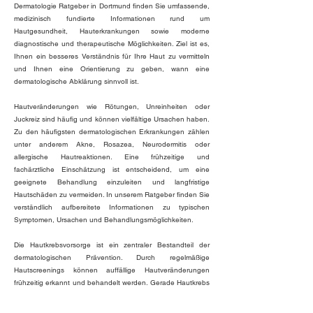
Dermatologie Ratgeber in Dortmund finden Sie umfassende,
medizinisch fundierte Informationen rund um
Hautgesundheit, Hauterkrankungen sowie moderne
diagnostische und therapeutische Möglichkeiten. Ziel ist es,
Ihnen ein besseres Verständnis für Ihre Haut zu vermitteln
und Ihnen eine Orientierung zu geben, wann eine
dermatologische Abklärung sinnvoll ist.
Hautveränderungen wie Rötungen, Unreinheiten oder
Juckreiz sind häufig und können vielfältige Ursachen haben.
Zu den häufigsten dermatologischen Erkrankungen zählen
unter anderem Akne, Rosazea, Neurodermitis oder
allergische Hautreaktionen. Eine frühzeitige und
fachärztliche Einschätzung ist entscheidend, um eine
geeignete Behandlung einzuleiten und langfristige
Hautschäden zu vermeiden. In unserem Ratgeber finden Sie
verständlich aufbereitete Informationen zu typischen
Symptomen, Ursachen und Behandlungsmöglichkeiten.
Die Hautkrebsvorsorge ist ein zentraler Bestandteil der
dermatologischen Prävention. Durch regelmäßige
Hautscreenings können auffällige Hautveränderungen
frühzeitig erkannt und behandelt werden. Gerade Hautkrebs
entwickelt sich häufig schleichend und bleibt in frühen
Stadien oft unbemerkt. Umso wichtiger ist es, die eigene