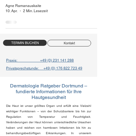
Agne Ramanauskaite
10. Apr.
2 Min. Lesezeit
TERMIN BUCHEN
Kontakt
Praxis: +49 (0) 231 141 288
Privatsprechstunde: +49 (0) 176 822 723 49
Dermatologie Ratgeber Dortmund –
fundierte Informationen für Ihre
Hautgesundheit
Die Haut ist unser größtes Organ und erfüllt eine Vielzahl
wichtiger Funktionen – von der Schutzbarriere bis hin zur
Regulation von Temperatur und Feuchtigkeit.
Veränderungen der Haut können unterschiedliche Ursachen
haben und reichen von harmlosen Irritationen bis hin zu
behandlungsbedürftigen Erkrankungen. In unserem