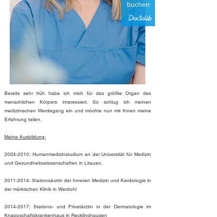
buchen
Bereits sehr früh habe ich mich für das größte Organ des
menschlichen Körpers interessiert. So schlug ich meinen
medizinischen Werdegang ein und möchte nun mit Ihnen meine
Erfahrung teilen.
Meine Ausbildung:
2004-2010
: Humanmedizinstudium an der Universität für Medizin
und Gesundheitswissenschaften in Litauen.
2011-2014
: Stationsärztin der Inneren Medizin und Kardiologie in
der märkischen Klinik in Werdohl
2014-2017
: Stations- und Privatärztin in der Dermatologie im
Knappschaftskrankenhaus in Recklinghausen