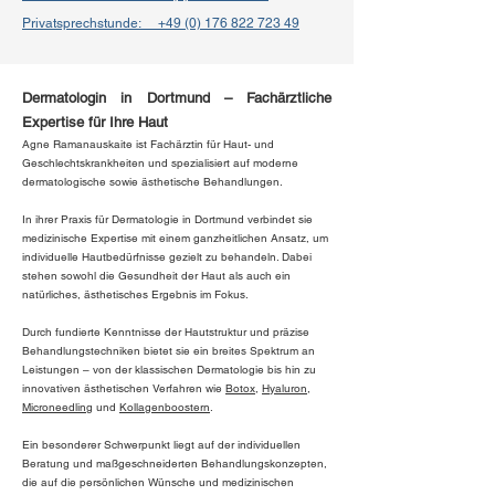
Privatsprechstunde: +49 (0) 176 822 723 49
Dermatologin in Dortmund – Fachärztliche
Expertise für Ihre Haut
Agne Ramanauskaite ist Fachärztin für Haut- und
Geschlechtskrankheiten und spezialisiert auf moderne
dermatologische sowie ästhetische Behandlungen.
In ihrer Praxis für Dermatologie in Dortmund verbindet sie
medizinische Expertise mit einem ganzheitlichen Ansatz, um
individuelle Hautbedürfnisse gezielt zu behandeln. Dabei
stehen sowohl die Gesundheit der Haut als auch ein
natürliches, ästhetisches Ergebnis im Fokus.
Durch fundierte Kenntnisse der Hautstruktur und präzise
Behandlungstechniken bietet sie ein breites Spektrum an
Leistungen – von der klassischen Dermatologie bis hin zu
innovativen ästhetischen Verfahren wie
Botox
,
Hyaluron
,
Microneedling
und
Kollagenboostern
.
Ein besonderer Schwerpunkt liegt auf der individuellen
Beratung und maßgeschneiderten Behandlungskonzepten,
die auf die persönlichen Wünsche und medizinischen