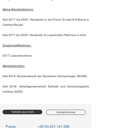
Meine Berufserfahrung:
Seit 2017 bis 2025: Hautärztin in der Praxis Dr.med.K-H.Brune in
Castrop-Rauxel
Seit 2017 bis 2025: Hautärztin im Laserinstitut Reinhaut in Köln
Zusatzqualifikationen:
2017 Laserschutzkurs
Mitgliedschaften:
Seit 2018: Berufsverband der Deutschen Dermatologen (
BVDD
)
Seit 2018: Arbeitsgemeinschaft Ästhetik und Dermatologische
Institute (
AADI
)
TERMIN BUCHEN
Kontaktformular
Praxis: +49 (0) 231 141 288