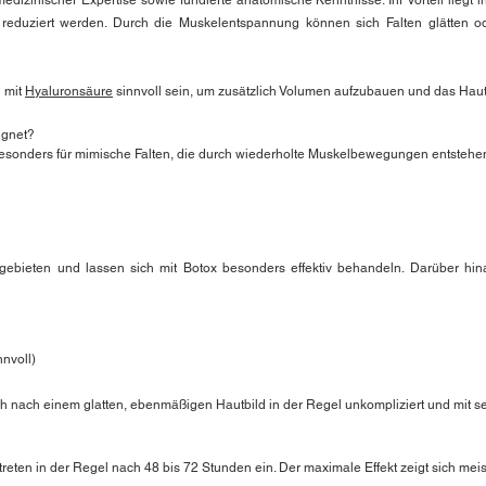
izinischer Expertise sowie fundierte anatomische Kenntnisse. Ihr Vorteil liegt 
ch reduziert werden. Durch die Muskelentspannung können sich Falten glätten o
n mit
Hyaluronsäure
sinnvoll sein, um zusätzlich Volumen aufzubauen und das Hautb
ignet?
esonders für mimische Falten, die durch wiederholte Muskelbewegungen entstehen,
bieten und lassen sich mit Botox besonders effektiv behandeln. Darüber hin
nnvoll)
h nach einem glatten, ebenmäßigen Hautbild in der Regel unkompliziert und mit se
reten in der Regel nach 48 bis 72 Stunden ein. Der maximale Effekt zeigt sich meis