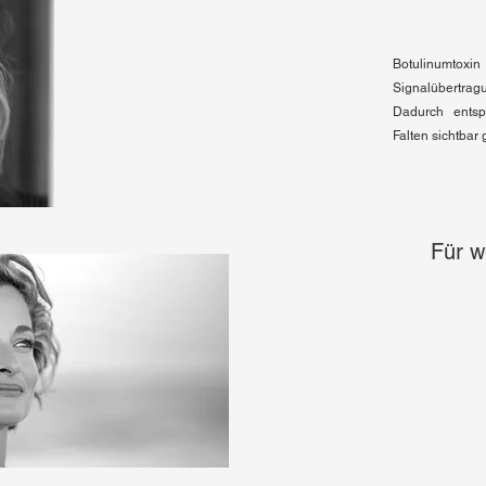
Botulinumtox
Signalübertra
Dadurch entsp
Falten sichtbar 
Für w