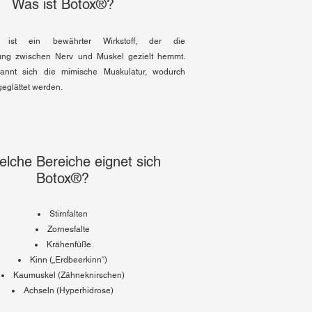
Was ist Botox®?
in ist ein bewährter Wirkstoff, der die
gung zwischen Nerv und Muskel gezielt hemmt.
annt sich die mimische Muskulatur, wodurch
geglättet werden.
elche Bereiche eignet sich
Botox®?
Stirnfalten
Zornesfalte
Krähenfüße
Kinn („Erdbeerkinn“)
Kaumuskel (Zähneknirschen)
Achseln (Hyperhidrose)