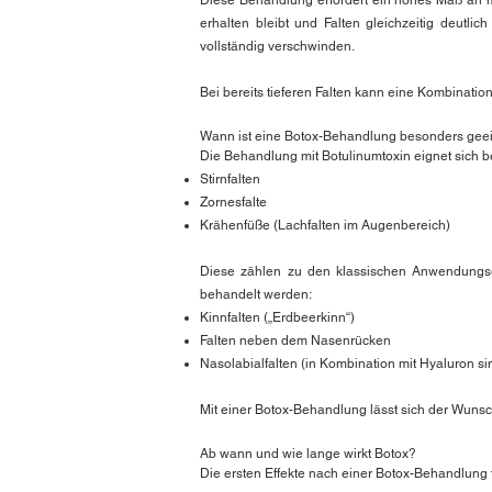
Diese Behandlung erfordert ein hohes Maß an med
erhalten bleibt und Falten gleichzeitig deutli
vollständig verschwinden.
Bei bereits tieferen Falten kann eine Kombinatio
Wann ist eine Botox-Behandlung besonders gee
Die Behandlung mit Botulinumtoxin eignet sich b
Stirnfalten
Zornesfalte
Krähenfüße (Lachfalten im Augenbereich)
Diese zählen zu den klassischen Anwendungsge
behandelt werden:
Kinnfalten („Erdbeerkinn“)
Falten neben dem Nasenrücken
Nasolabialfalten (in Kombination mit Hyaluron si
Mit einer Botox-Behandlung lässt sich der Wunsc
Ab wann und wie lange wirkt Botox?
Die ersten Effekte nach einer Botox-Behandlung t