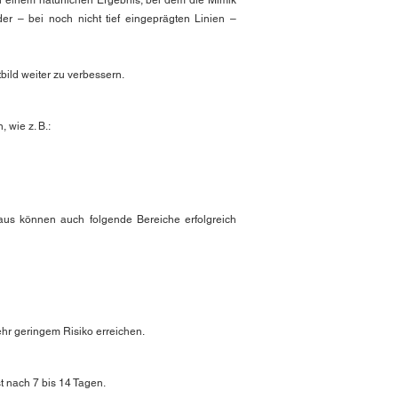
in einem natürlichen Ergebnis, bei dem die Mimik
der – bei noch nicht tief eingeprägten Linien –
ild weiter zu verbessern.
 wie z. B.:
aus können auch folgende Bereiche erfolgreich
hr geringem Risiko erreichen.
t nach 7 bis 14 Tagen.