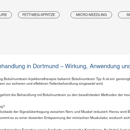
URE
FETT-WEG-SPRITZE
MICRO-NEEDLING
S
ehandlung in Dortmund – Wirkung, Anwendung und 
g Botulinumtoxin-Injektionstherapie bekannt. Botulinumtoxin Typ A ist ein gereini
rn zur sicheren und effektiven Faltenbehandlung eingesetzt wird.
 gehört die Behandlung mit Botulinumtoxin zu den bewährtesten Methoden der mo
ung?
Blockade der Signalübertragung zwischen Nerv und Muskel reduziert. Hierzu wird Bo
 kommt es zu einer dosierten Entspannung der mimischen Muskulatur, wodurch sich F